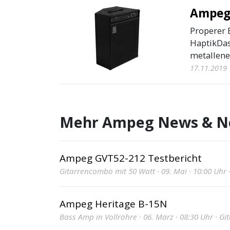
Ampeg 
Properer 
HaptikDas
metallene 
17.11.2019
Mehr Ampeg News & N
Ampeg GVT52-212 Testbericht
Gitarrencombo mit 50 Watt · 09. Mai · 10:00 Uhr 
Ampeg Heritage B-15N
Bass Amp in Vollröhre · 06. März · 08:30 Uhr · Gi