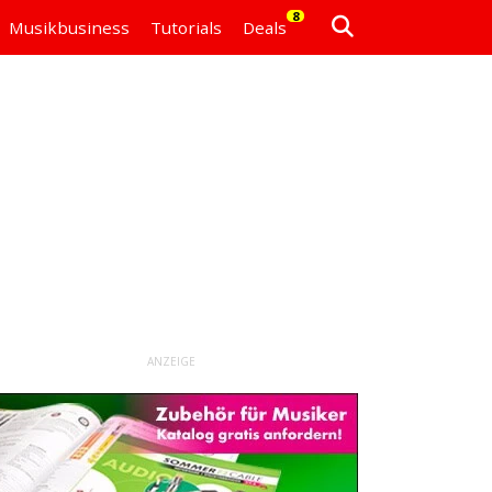
8
Musikbusiness
Tutorials
Deals
ANZEIGE