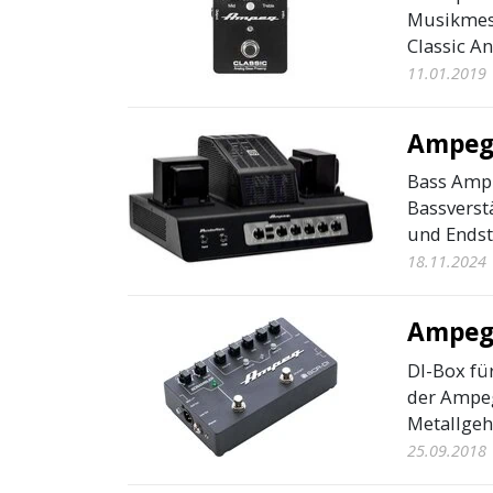
Musikmess
Classic An
11.01.2019
Ampeg
Bass Amp 
Bassverst
und Endst
18.11.2024
Ampeg 
DI-Box fü
der Ampeg
Metallgeh
25.09.2018