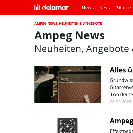
News
Keys
Gitarre
AMPEG NEWS, NEUHEITEN & ANGEBOTE
Ampeg News
Neuheiten, Angebote 
Alles 
Grundwis
Gitarrenv
Ton deiner
28.02.2025
Ampeg 
Effektpeda