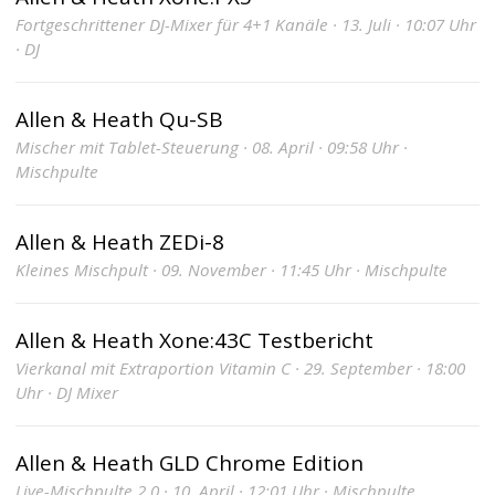
Fortgeschrittener DJ-Mixer für 4+1 Kanäle · 13. Juli · 10:07 Uhr
· DJ
Allen & Heath Qu-SB
Mischer mit Tablet-Steuerung · 08. April · 09:58 Uhr ·
Mischpulte
Allen & Heath ZEDi-8
Kleines Mischpult · 09. November · 11:45 Uhr · Mischpulte
Allen & Heath Xone:43C Testbericht
Vierkanal mit Extraportion Vitamin C · 29. September · 18:00
Uhr · DJ Mixer
Allen & Heath GLD Chrome Edition
Live-Mischpulte 2.0 · 10. April · 12:01 Uhr · Mischpulte