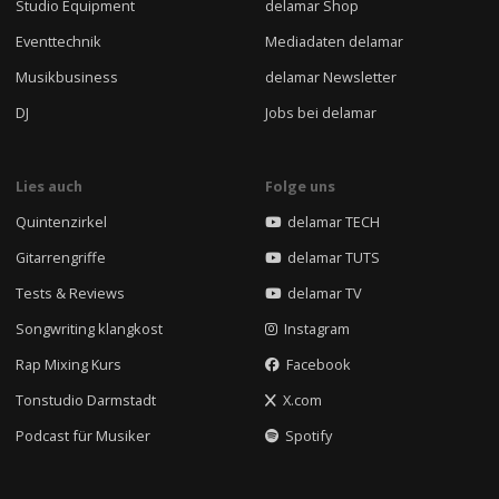
Studio Equipment
delamar Shop
Eventtechnik
Mediadaten delamar
Musikbusiness
delamar Newsletter
DJ
Jobs bei delamar
Lies auch
Folge uns
Quintenzirkel
delamar TECH
Gitarrengriffe
delamar TUTS
Tests & Reviews
delamar TV
Songwriting klangkost
Instagram
Rap Mixing Kurs
Facebook
Tonstudio Darmstadt
X.com
Podcast für Musiker
Spotify