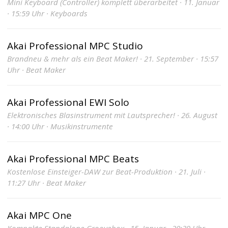
Mini Keyboard (Controller) komplett überarbeitet · 11. Januar
· 15:59 Uhr · Keyboards
Akai Professional MPC Studio
Brandneu & mehr als ein Beat Maker! · 21. September · 15:57
Uhr · Beat Maker
Akai Professional EWI Solo
Elektronisches Blasinstrument mit Lautsprecher! · 26. August
· 14:00 Uhr · Musikinstrumente
Akai Professional MPC Beats
Kostenlose Einsteiger-DAW zur Beat-Produktion · 21. Juli ·
11:27 Uhr · Beat Maker
Akai MPC One
Kompakte Standalone Groovebox · 15. Januar · 20:39 Uhr ·