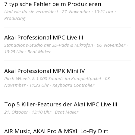
7 typische Fehler beim Produzieren
Und wie du sie vermeidest · 27. November · 10:21 Uhr ·
Producing
Akai Professional MPC Live III
Standalone-Studio mit 3D-Pads & Mikrofon · 06. November ·
13:25 Uhr · Beat Maker
Akai Professional MPK Mini IV
Pitch-Wheels & 1.000 Sounds im Komplettpaket · 03.
November · 11:23 Uhr · Keyboard Controller
Top 5 Killer-Features der Akai MPC Live III
21. Oktober · 13:10 Uhr · Beat Maker
AIR Music, AKAI Pro & MSXII Lo-Fly Dirt