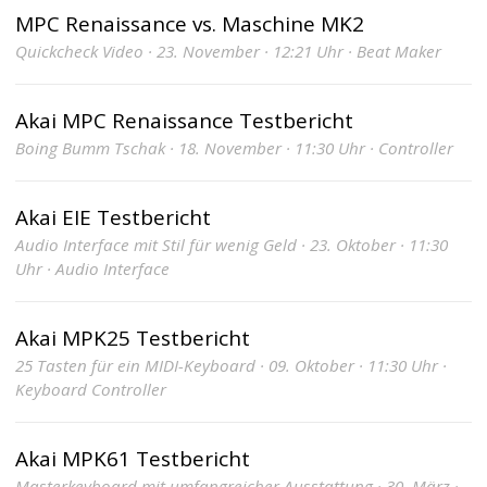
MPC Renaissance vs. Maschine MK2
Quickcheck Video · 23. November · 12:21 Uhr · Beat Maker
Akai MPC Renaissance Testbericht
Boing Bumm Tschak · 18. November · 11:30 Uhr · Controller
Akai EIE Testbericht
Audio Interface mit Stil für wenig Geld · 23. Oktober · 11:30
Uhr · Audio Interface
Akai MPK25 Testbericht
25 Tasten für ein MIDI-Keyboard · 09. Oktober · 11:30 Uhr ·
Keyboard Controller
Akai MPK61 Testbericht
Masterkeyboard mit umfangreicher Ausstattung · 30. März ·