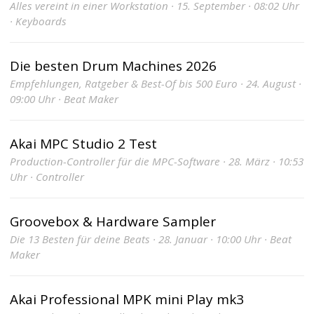
Alles vereint in einer Workstation · 15. September · 08:02 Uhr
· Keyboards
Die besten Drum Machines 2026
Empfehlungen, Ratgeber & Best-Of bis 500 Euro · 24. August ·
09:00 Uhr · Beat Maker
Akai MPC Studio 2 Test
Production-Controller für die MPC-Software · 28. März · 10:53
Uhr · Controller
Groovebox & Hardware Sampler
Die 13 Besten für deine Beats · 28. Januar · 10:00 Uhr · Beat
Maker
Akai Professional MPK mini Play mk3