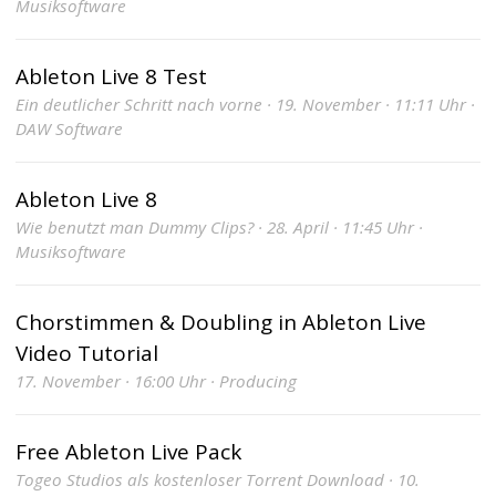
Musiksoftware
Ableton Live 8 Test
Ein deutlicher Schritt nach vorne · 19. November · 11:11 Uhr ·
DAW Software
Ableton Live 8
Wie benutzt man Dummy Clips? · 28. April · 11:45 Uhr ·
Musiksoftware
Chorstimmen & Doubling in Ableton Live
Video Tutorial
17. November · 16:00 Uhr · Producing
Free Ableton Live Pack
Togeo Studios als kostenloser Torrent Download · 10.