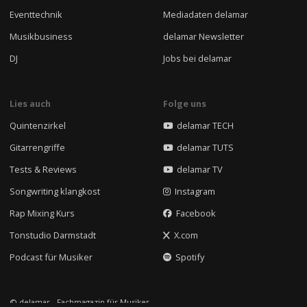
Eventtechnik
Mediadaten delamar
Musikbusiness
delamar Newsletter
DJ
Jobs bei delamar
Lies auch
Folge uns
Quintenzirkel
delamar TECH
Gitarrengriffe
delamar TUTS
Tests & Reviews
delamar TV
Songwriting klangkost
Instagram
Rap Mixing Kurs
Facebook
Tonstudio Darmstadt
X.com
Podcast für Musiker
Spotify
© delamar - Fachmagazin für Musiker