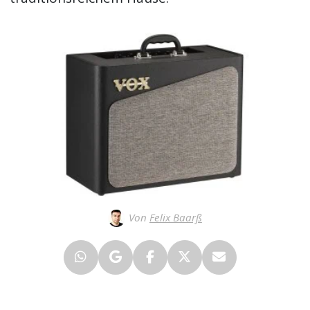
Von
Felix Baarß