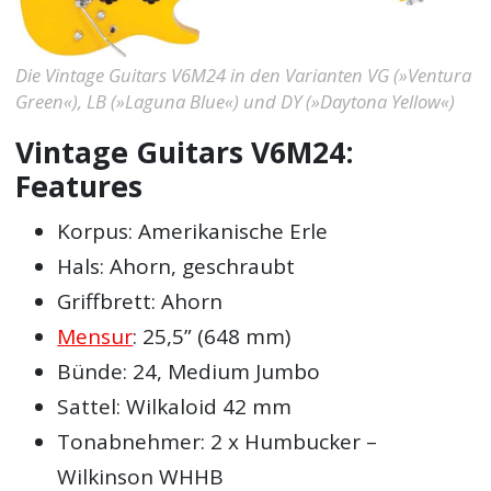
Die Vintage Guitars V6M24 in den Varianten VG (»Ventura
Green«), LB (»Laguna Blue«) und DY (»Daytona Yellow«)
Vintage Guitars V6M24:
Features
Korpus: Amerikanische Erle
Hals: Ahorn, geschraubt
Griffbrett: Ahorn
Mensur
: 25,5” (648 mm)
Bünde: 24, Medium Jumbo
Sattel: Wilkaloid 42 mm
Tonabnehmer: 2 x Humbucker –
Wilkinson WHHB