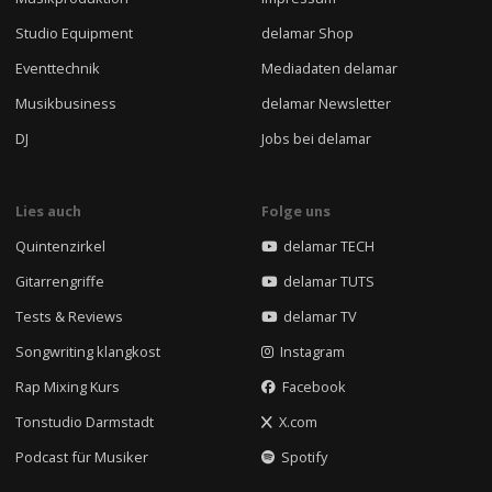
Studio Equipment
delamar Shop
Eventtechnik
Mediadaten delamar
Musikbusiness
delamar Newsletter
DJ
Jobs bei delamar
Lies auch
Folge uns
Quintenzirkel
delamar TECH
Gitarrengriffe
delamar TUTS
Tests & Reviews
delamar TV
Songwriting klangkost
Instagram
Rap Mixing Kurs
Facebook
Tonstudio Darmstadt
X.com
Podcast für Musiker
Spotify