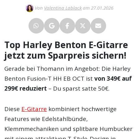
Von
Valentina Lablack
am 27.01.2026
Top Harley Benton E-Gitarre
jetzt zum Sparpreis sichern!
Gerade bei Thomann im Angebot: Die Harley
Benton Fusion-T HH EB OCT ist
von 349€ auf
299€ reduziert
– Du sparst satte 50€.
Diese
E-Gitarre
kombiniert hochwertige
Features wie Edelstahlbünde,
Klemmmechaniken und splitbare Humbucker
mit einem attraktiven T-Style-Design in