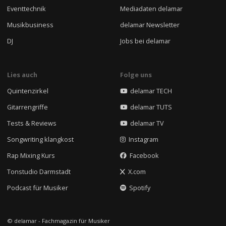
Eventtechnik
Mediadaten delamar
Musikbusiness
delamar Newsletter
DJ
Jobs bei delamar
Lies auch
Folge uns
Quintenzirkel
delamar TECH
Gitarrengriffe
delamar TUTS
Tests & Reviews
delamar TV
Songwriting klangkost
Instagram
Rap Mixing Kurs
Facebook
Tonstudio Darmstadt
X.com
Podcast für Musiker
Spotify
© delamar - Fachmagazin für Musiker