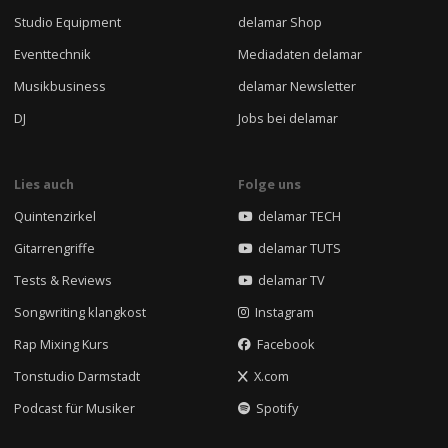
Studio Equipment
delamar Shop
Eventtechnik
Mediadaten delamar
Musikbusiness
delamar Newsletter
DJ
Jobs bei delamar
Lies auch
Folge uns
Quintenzirkel
delamar TECH
Gitarrengriffe
delamar TUTS
Tests & Reviews
delamar TV
Songwriting klangkost
Instagram
Rap Mixing Kurs
Facebook
Tonstudio Darmstadt
X.com
Podcast für Musiker
Spotify