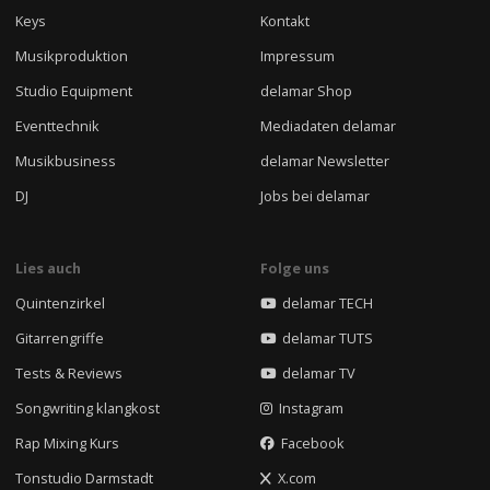
Keys
Kontakt
Musikproduktion
Impressum
Studio Equipment
delamar Shop
Eventtechnik
Mediadaten delamar
Musikbusiness
delamar Newsletter
DJ
Jobs bei delamar
Lies auch
Folge uns
Quintenzirkel
delamar TECH
Gitarrengriffe
delamar TUTS
Tests & Reviews
delamar TV
Songwriting klangkost
Instagram
Rap Mixing Kurs
Facebook
Tonstudio Darmstadt
X.com