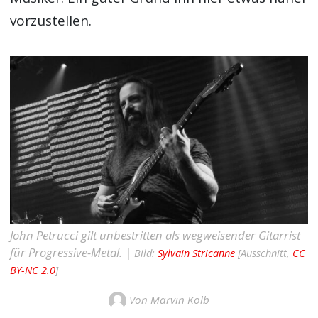
vorzustellen.
John Petrucci gilt unbestritten als wegweisender Gitarrist
für Progressive-Metal. |
Bild:
Sylvain Stricanne
[Ausschnitt,
CC
BY-NC 2.0
]
Von Marvin Kolb