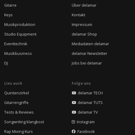
Gitarre
Über delamar
Keys
Kontakt
Musikproduktion
Impressum
Studio Equipment
delamar Shop
Eventtechnik
Mediadaten delamar
Musikbusiness
delamar Newsletter
DJ
Jobs bei delamar
Lies auch
Folge uns
Quintenzirkel
delamar TECH
Gitarrengriffe
delamar TUTS
Tests & Reviews
delamar TV
Songwriting klangkost
Instagram
Rap Mixing Kurs
Facebook