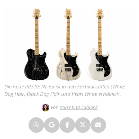
Die neue PRS SE NF 53 ist in den Farbvarianten (White
Dog Hair, Black Dog Hair und Pearl White erhältlich.
Von
Valentina Lablack