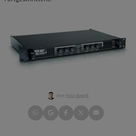
Von
Felix Baarß