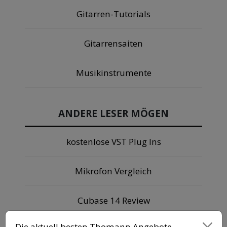
Gitarren-Tutorials
Gitarrensaiten
Musikinstrumente
ANDERE LESER MÖGEN
kostenlose VST Plug Ins
Mikrofon Vergleich
Cubase 14 Review
Die aktuell besten Thomann Angebote