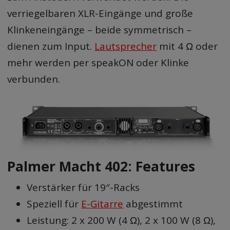
verriegelbaren XLR-Eingänge und große
Klinkeneingänge – beide symmetrisch –
dienen zum Input.
Lautsprecher
mit 4 Ω oder
mehr werden per speakON oder Klinke
verbunden.
Palmer Macht 402: Features
Verstärker für 19″-Racks
Speziell für
E-Gitarre
abgestimmt
Leistung: 2 x 200 W (4 Ω), 2 x 100 W (8 Ω),