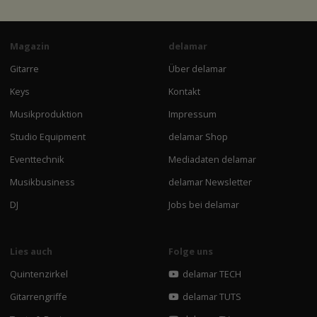
Magazin
delamar
Gitarre
Über delamar
Keys
Kontakt
Musikproduktion
Impressum
Studio Equipment
delamar Shop
Eventtechnik
Mediadaten delamar
Musikbusiness
delamar Newsletter
DJ
Jobs bei delamar
Lies auch
Folge uns
Quintenzirkel
delamar TECH
Gitarrengriffe
delamar TUTS