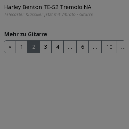
Harley Benton TE-52 Tremolo NA
Telecaster-Klassiker jetzt mit Vibrato · Gitarre
Mehr zu Gitarre
«
1
2
3
4
…
6
…
10
…