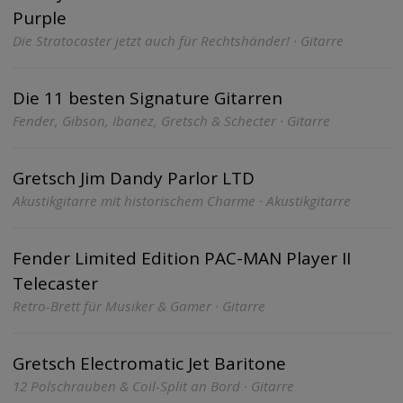
Purple
Die Stratocaster jetzt auch für Rechtshänder! · Gitarre
Die 11 besten Signature Gitarren
Fender, Gibson, Ibanez, Gretsch & Schecter · Gitarre
Gretsch Jim Dandy Parlor LTD
Akustikgitarre mit historischem Charme · Akustikgitarre
Fender Limited Edition PAC-MAN Player II
Telecaster
Retro-Brett für Musiker & Gamer · Gitarre
Gretsch Electromatic Jet Baritone
12 Polschrauben & Coil-Split an Bord · Gitarre