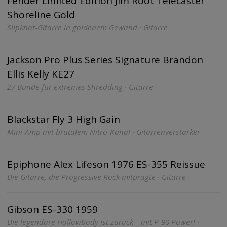
Fender Limited Edition Jim Root Telecaster
Shoreline Gold
Slipknot-Gitarre in goldenem Gewand · Gitarre
Jackson Pro Plus Series Signature Brandon
Ellis Kelly KE27
27 Bünde für extremes Shredding · Gitarre
Blackstar Fly 3 High Gain
Mini-Amp mit brutalem Nitro-Kanal · Gitarrenverstärker
Epiphone Alex Lifeson 1976 ES-355 Reissue
Die Gitarre, die Progressive Rock mitprägte · Gitarre
Gibson ES-330 1959
Die legendäre Hollowbody ist zurück – mit P-90 Power! ·