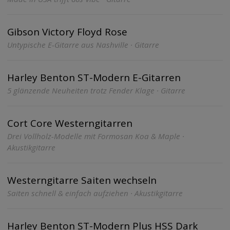
Gibson Victory Floyd Rose
Untypische E-Gitarre aus Nashville · Gitarre
Harley Benton ST-Modern E-Gitarren
5 glänzende Neuheiten trotz Fender Klage · Gitarre
Cort Core Westerngitarren
Drei Vollholz-Modelle mit Formosan Koa & Maple ·
Akustikgitarre
Westerngitarre Saiten wechseln
Saiten schnell & einfach aufziehen · Akustikgitarre
Harley Benton ST-Modern Plus HSS Dark