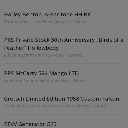
Harley Benton JA-Baritone HH BK
Bariton-Power zum Einsteigerpreis · Gitarre
PRS Private Stock 30th Anniversary „Birds of a
Feather“ Hollowbody
Jubiläumsgitarre mit TCI-Power · Gitarre
PRS McCarty 594 Mango LTD
Limitierte Edition mit Mango-Holz · Gitarre
Gretsch Limited Edition 1958 Custom Falcon
Premium E-Gitarre mit historischem Charme · Gitarre
REVV Generator G25