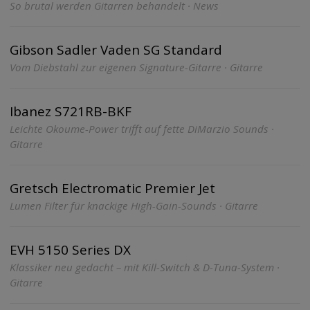
So brutal werden Gitarren behandelt · News
Gibson Sadler Vaden SG Standard
Vom Diebstahl zur eigenen Signature-Gitarre · Gitarre
Ibanez S721RB-BKF
Leichte Okoume-Power trifft auf fette DiMarzio Sounds ·
Gitarre
Gretsch Electromatic Premier Jet
Lumen Filter für knackige High-Gain-Sounds · Gitarre
EVH 5150 Series DX
Klassiker neu gedacht – mit Kill-Switch & D-Tuna-System ·
Gitarre