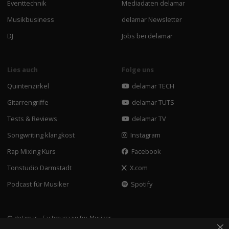
Eventtechnik
Mediadaten delamar
Musikbusiness
delamar Newsletter
DJ
Jobs bei delamar
Lies auch
Folge uns
Quintenzirkel
delamar TECH
Gitarrengriffe
delamar TUTS
Tests & Reviews
delamar TV
Songwriting klangkost
Instagram
Rap Mixing Kurs
Facebook
Tonstudio Darmstadt
X.com
Podcast für Musiker
Spotify
© delamar - Fachmagazin für Musiker