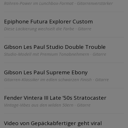
Röhren-Power im Lunchbox-Format · Gitarrenverstärker
Epiphone Futura Explorer Custom
Diese Lackierung wechselt die Farbe · Gitarre
Gibson Les Paul Studio Double Trouble
Studio-Modell mit Premium Tonabnehmern · Gitarre
Gibson Les Paul Supreme Ebony
Gitarren-Klassiker im edlen schwarzen Finish · Gitarre
Fender Vintera III Late ’50s Stratocaster
Vintage-Vibes aus den wilden 50ern · Gitarre
Video von Gepäckabfertiger geht viral