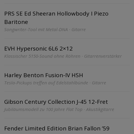
PRS SE Ed Sheeran Hollowbody I Piezo
Baritone
Songwriter-Tool mit Metal-DNA · Gitarre
EVH Hypersonic 6L6 2×12
Klassischer 5150-Sound ohne Röhren · Gitarrenverstärker
Harley Benton Fusion-IV HSH
Tesla-Pickups treffen auf Edelstahlbünde · Gitarre
Gibson Century Collection J-45 12-Fret
Jubiläumsmodell zu 100 Jahre Flat Top · Akustikgitarre
Fender Limited Edition Brian Fallon ’59