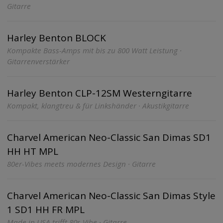
Gitarre
Harley Benton BLOCK
Kompakte Bass-Amps mit bis zu 800 Watt Leistung ·
Gitarrenverstärker
Harley Benton CLP-12SM Westerngitarre
Kompakt, klangtreu & für Linkshänder · Akustikgitarre
Charvel American Neo-Classic San Dimas SD1
HH HT MPL
80er-Vibes meets modernes Design · Gitarre
Charvel American Neo-Classic San Dimas Style
1 SD1 HH FR MPL
Made in USA trifft 80s Vibe · Gitarre