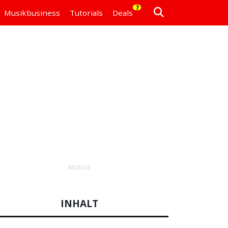
7
Musikbusiness
Tutorials
Deals
ANZEIGE
INHALT