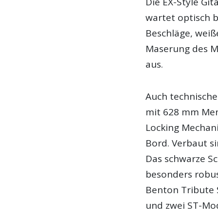
Die EX-Style Git
wartet optisch b
Beschläge, weiße
Maserung des M
aus.
Auch technische 
mit 628 mm Mens
Locking Mechan
Bord. Verbaut s
Das schwarze Sch
besonders robust
Benton Tribute S
und zwei ST-Mod