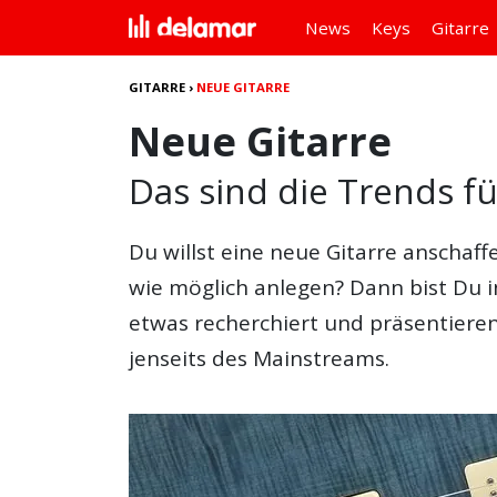
News
Keys
Gitarre
GITARRE
›
NEUE GITARRE
Neue Gitarre
Das sind die Trends f
Du willst eine
neue Gitarre
anschaffe
wie möglich anlegen? Dann bist Du in
etwas recherchiert und präsentiere
jenseits des Mainstreams.