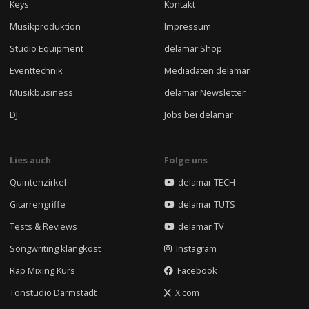
Keys
Kontakt
Musikproduktion
Impressum
Studio Equipment
delamar Shop
Eventtechnik
Mediadaten delamar
Musikbusiness
delamar Newsletter
DJ
Jobs bei delamar
Lies auch
Folge uns
Quintenzirkel
delamar TECH
Gitarrengriffe
delamar TUTS
Tests & Reviews
delamar TV
Songwriting klangkost
Instagram
Rap Mixing Kurs
Facebook
Tonstudio Darmstadt
X.com