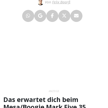
Von
Felix Baarß
ANZEIGE
Das erwartet dich beim
Mesa/Boogie Mark Five 35