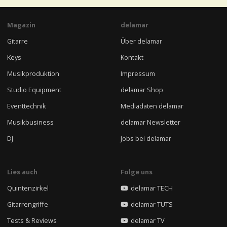
Magazin
delamar
Gitarre
Über delamar
Keys
Kontakt
Musikproduktion
Impressum
Studio Equipment
delamar Shop
Eventtechnik
Mediadaten delamar
Musikbusiness
delamar Newsletter
DJ
Jobs bei delamar
Lies auch
Folge uns
Quintenzirkel
delamar TECH
Gitarrengriffe
delamar TUTS
Tests & Reviews
delamar TV