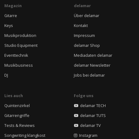
Magazin
delamar
Gitarre
Über delamar
Keys
Kontakt
Musikproduktion
Impressum
Studio Equipment
delamar Shop
Eventtechnik
Mediadaten delamar
Musikbusiness
delamar Newsletter
DJ
Jobs bei delamar
Lies auch
Folge uns
Quintenzirkel
delamar TECH
Gitarrengriffe
delamar TUTS
Tests & Reviews
delamar TV
Songwriting klangkost
Instagram