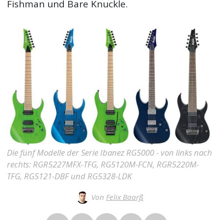
Fishman und Bare Knuckle.
Die fünf Modelle der Serie Ibanez RG5000 - von links nach
rechts: RGR5227MFX-TFG, RG5120M-FCN, RGR5220M-
TFG, RG5121-DBF und RG5328-LDK
Von
Felix Baarß