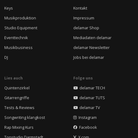
Keys
Kontakt
Musikproduktion
Impressum
Studio Equipment
delamar Shop
Eventtechnik
Mediadaten delamar
Musikbusiness
delamar Newsletter
DJ
Jobs bei delamar
Lies auch
Folge uns
Quintenzirkel
delamar TECH
Gitarrengriffe
delamar TUTS
Tests & Reviews
delamar TV
Songwriting klangkost
Instagram
Rap Mixing Kurs
Facebook
Tonstudio Darmstadt
X.com