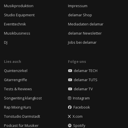
Musikproduktion
Impressum
Studio Equipment
delamar Shop
Eventtechnik
Mediadaten delamar
Musikbusiness
delamar Newsletter
DJ
Jobs bei delamar
Lies auch
Folge uns
Quintenzirkel
delamar TECH
Gitarrengriffe
delamar TUTS
Tests & Reviews
delamar TV
Songwriting klangkost
Instagram
Rap Mixing Kurs
Facebook
Tonstudio Darmstadt
X.com
Podcast für Musiker
Spotify