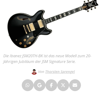
Die Ibanez JSM20TH-BK ist das neue Modell zum 20-
Jährigen Jubiläum der JSM Signature Serie.
Von
Thorsten Sprengel