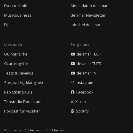
Eventtechnik
Mediadaten delamar
Musikbusiness
delamar Newsletter
DJ
Jobs bei delamar
Lies auch
Folge uns
Quintenzirkel
delamar TECH
Gitarrengriffe
delamar TUTS
Tests & Reviews
delamar TV
Songwriting klangkost
Instagram
Rap Mixing Kurs
Facebook
Tonstudio Darmstadt
X.com
Podcast für Musiker
Spotify
© delamar - Fachmagazin für Musiker