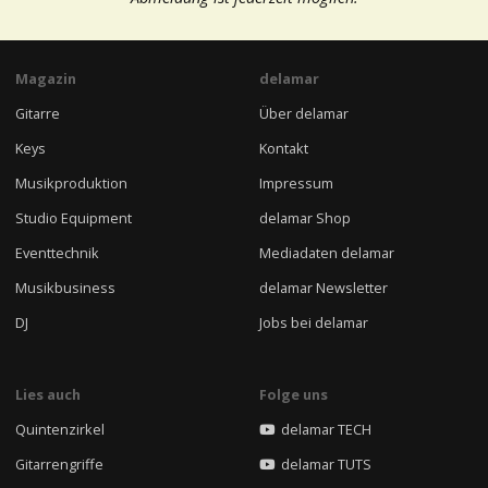
Magazin
delamar
Gitarre
Über delamar
Keys
Kontakt
Musikproduktion
Impressum
Studio Equipment
delamar Shop
Eventtechnik
Mediadaten delamar
Musikbusiness
delamar Newsletter
DJ
Jobs bei delamar
Lies auch
Folge uns
Quintenzirkel
delamar TECH
Gitarrengriffe
delamar TUTS