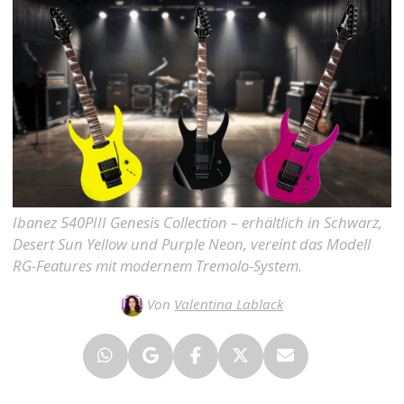
Ibanez 540PIII Genesis Collection – erhältlich in Schwarz,
Desert Sun Yellow und Purple Neon, vereint das Modell
RG-Features mit modernem Tremolo-System.
Von
Valentina Lablack