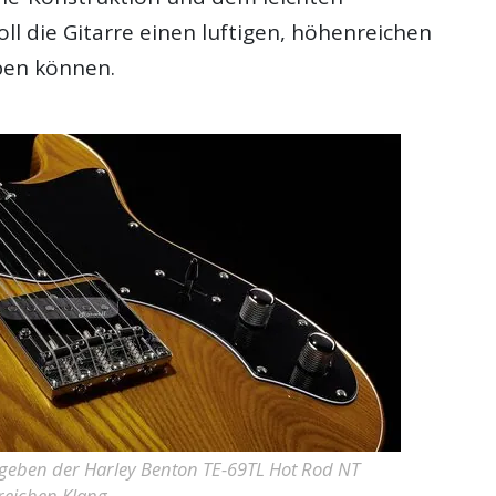
ll die Gitarre einen luftigen, höhenreichen
ben können.
s geben der Harley Benton TE-69TL Hot Rod NT
reichen Klang.