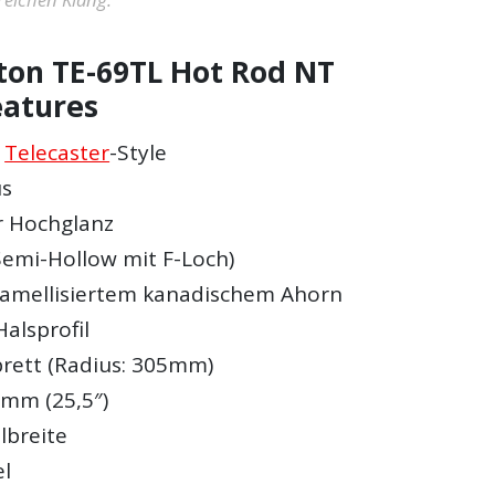
ton TE-69TL Hot Rod NT
eatures
m
Telecaster
-Style
us
r Hochglanz
Semi-Hollow mit F-Loch)
ramellisiertem kanadischem Ahorn
alsprofil
brett (Radius: 305mm)
mm (25,5″)
lbreite
el