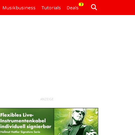
7
Musikbusiness
Tutorials
Deals
ANZEIGE