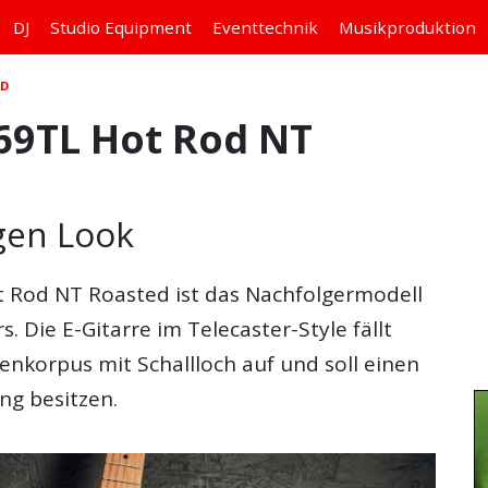
DJ
Studio
Equipment
Eventtechnik
Musikproduktion
ED
69TL Hot Rod NT
igen Look
t Rod NT Roasted
ist das Nachfolgermodell
. Die E-Gitarre im Telecaster-Style fällt
enkorpus mit Schallloch auf und soll einen
ang besitzen.