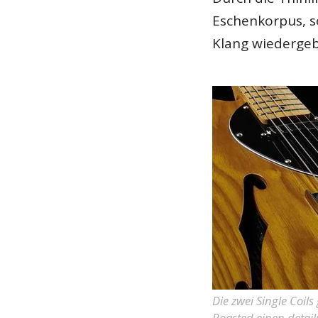
Eschenkorpus, so
Klang wiederge
Die zwei Single Coil
Roasted einen detail