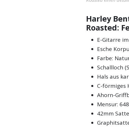
Harley Ben
Roasted: F
E-Gitarre i
Esche Korp
Farbe: Natu
Schallloch (
Hals aus ka
C-förmiges H
Ahorn-Griff
Mensur: 648
42mm Satte
Graphitsatt