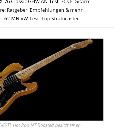
X-76 Classic GHW AN Test
: 70s E-Gitarre
re
: Ratgeber, Empfehlungen & mehr
ST-62 MN VW Test
: Top Stratocaster
E-69TL Hot Rod NT Roasted besitzt einen