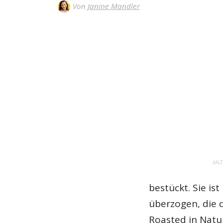
Von
Janine Mandler
ANZ
bestückt. Sie is
überzogen, die 
Roasted in Natur