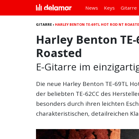
News
Keys
Gitarre
GITARRE
›
HARLEY BENTON TE-69TL HOT ROD NT ROAST
Harley Benton TE-
Roasted
E-Gitarre im einzigart
Die neue
Harley Benton TE-69TL Ho
der beliebten TE-62CC des Herstellers
besonders durch ihren leichten Esch
charakteristischen, detailreichen Kl