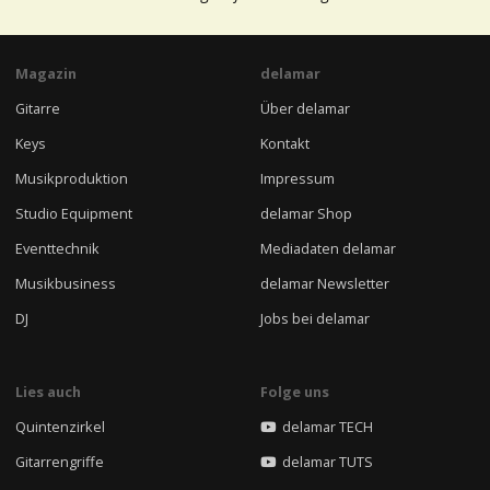
Magazin
delamar
Gitarre
Über delamar
Keys
Kontakt
Musikproduktion
Impressum
Studio Equipment
delamar Shop
Eventtechnik
Mediadaten delamar
Musikbusiness
delamar Newsletter
DJ
Jobs bei delamar
Lies auch
Folge uns
Quintenzirkel
delamar TECH
Gitarrengriffe
delamar TUTS