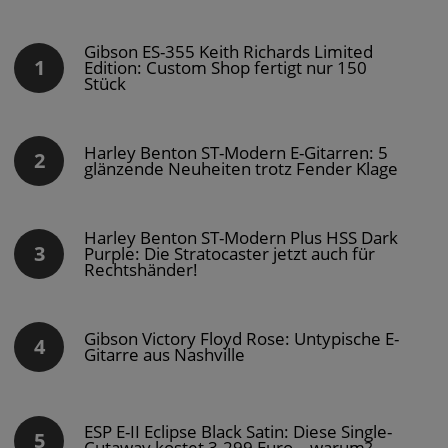
Gibson ES-355 Keith Richards Limited
Edition: Custom Shop fertigt nur 150
Stück
Harley Benton ST-Modern E-Gitarren: 5
glänzende Neuheiten trotz Fender Klage
Harley Benton ST-Modern Plus HSS Dark
Purple: Die Stratocaster jetzt auch für
Rechtshänder!
Gibson Victory Floyd Rose: Untypische E-
Gitarre aus Nashville
ESP E-II Eclipse Black Satin: Diese Single-
Cutaway kostet 3.299 Euro – warum?