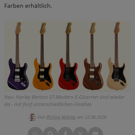
Farben erhältlich.
Neu: Harley Benton ST-Modern E-Gitarren sind wieder
da - mit fünf unterschiedlichen Finishes
Von
Philipp Mahler
am 22.06.2026