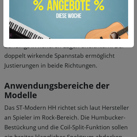
verändert sich vom 12. Bund zum 22. Bund
von einem flacheren zu einem stärkeren
Radius. Diese Konstruktion soll sowohl
Akkordspiel in den unteren Lagen als auch
Bendings in höheren Lagen erleichtern. Der
doppelt wirkende Spannstab ermöglicht
Justierungen in beide Richtungen.
Anwendungsbereiche der
Modelle
Das ST-Modern HH richtet sich laut Hersteller
an Spieler im Rock-Bereich. Die Humbucker-
Bestückung und die Coil-Split-Funktion sollen