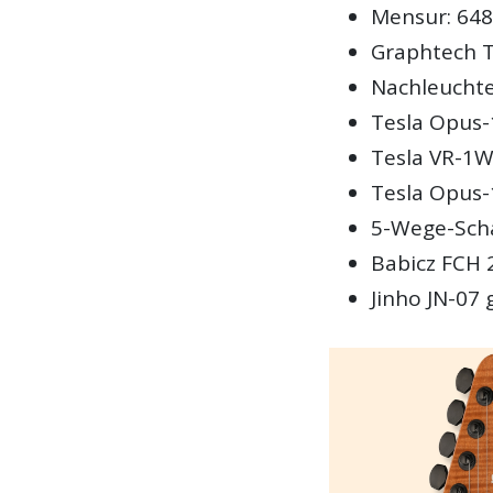
Mensur: 64
Graphtech T
Nachleucht
Tesla Opus-
Tesla VR-1WH
Tesla Opus-
5-Wege-Schal
Babicz FCH 
Jinho JN-07 