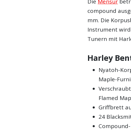
Die
Mensur
betr
compound ausge
mm. Die Korpusb
Instrument wird 
Tunern mit Harl
Harley Ben
Nyatoh-Korp
Maple-Furni
Verschraubt
Flamed Map
Griffbrett 
24 Blacksmi
Compound-R