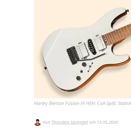
Harley Benton Fusion-IV HSH: Coil-Split, Sta
Von
Thorsten Sprengel
am 15.05.2026