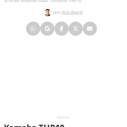
Schicke Wollmilchsau: Yamaha THR10
Von
Felix Baarß
ANZEIGE