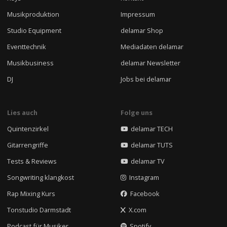
Musikproduktion
Impressum
Studio Equipment
delamar Shop
Eventtechnik
Mediadaten delamar
Musikbusiness
delamar Newsletter
DJ
Jobs bei delamar
Lies auch
Folge uns
Quintenzirkel
delamar TECH
Gitarrengriffe
delamar TUTS
Tests & Reviews
delamar TV
Songwriting klangkost
Instagram
Rap Mixing Kurs
Facebook
Tonstudio Darmstadt
X.com
Podcast für Musiker
Spotify