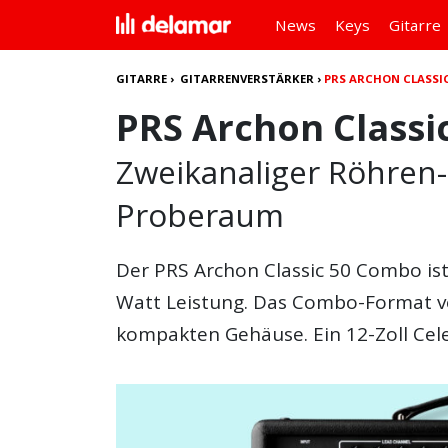
News
Keys
Gitarre
GITARRE
›
GITARRENVERSTÄRKER
›
PRS ARCHON CLASSI
PRS Archon Classi
Zweikanaliger Röhren
Proberaum
Der
PRS Archon Classic 50 Combo
is
Watt Leistung. Das Combo-Format ve
kompakten Gehäuse. Ein 12-Zoll Cele