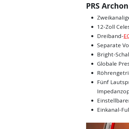
PRS Archon
Zweikanalig
12-Zoll Cel
Dreiband-
E
Separate Vo
Bright-Schal
Globale Pre
Röhrengetri
Fünf Lautsp
Impedanzop
Einstellbar
Einkanal-Fu