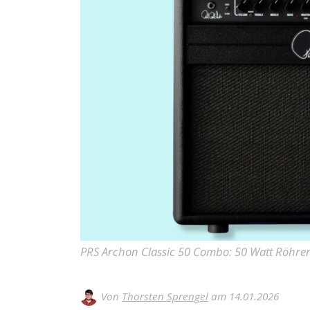
PRS Archon Classic 50 Combo: 50 Watt Röhre
Von
Thorsten Sprengel
am 14.01.2026