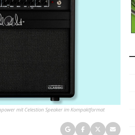
npower mit Celestion Speaker im Kompaktformat