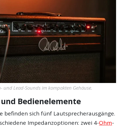
an- und Lead-Sounds im kompakten Gehäuse.
 und Bedienelemente
te befinden sich fünf Lautsprecherausgänge.
rschiedene Impedanzoptionen: zwei 4-
Ohm
-