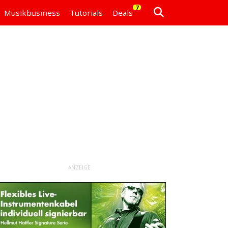
7
Musikbusiness
Tutorials
Deals
ANZEIGE