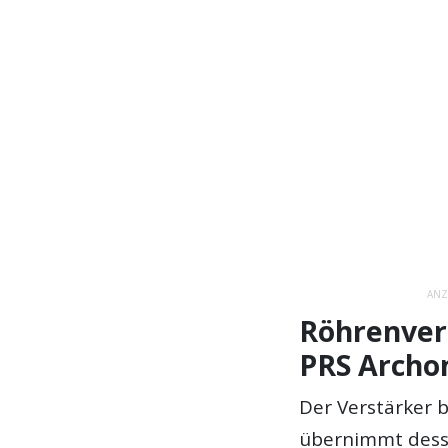
ANZ
Röhrenvers
PRS Archo
Der Verstärker 
übernimmt desse