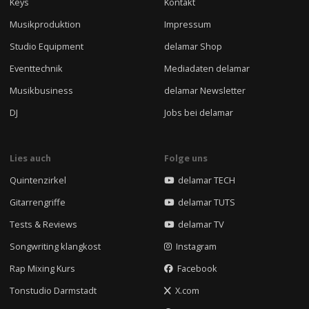
Keys
Kontakt
Musikproduktion
Impressum
Studio Equipment
delamar Shop
Eventtechnik
Mediadaten delamar
Musikbusiness
delamar Newsletter
DJ
Jobs bei delamar
Lies auch
Folge uns
Quintenzirkel
delamar TECH
Gitarrengriffe
delamar TUTS
Tests & Reviews
delamar TV
Songwriting klangkost
Instagram
Rap Mixing Kurs
Facebook
Tonstudio Darmstadt
X.com