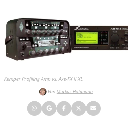
Kemper Profiling Amp vs. Axe-FX II XL
Von
Markus Hohmann