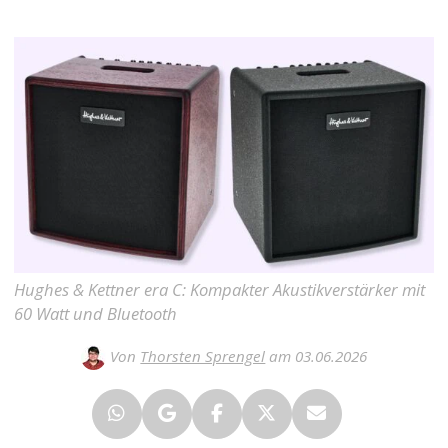
Hughes & Kettner era C: Kompakter Akustikverstärker mit
60 Watt und Bluetooth
Von
Thorsten Sprengel
am 03.06.2026