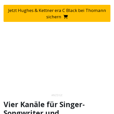
Jetzt Hughes & Kettner era C Black bei Thomann
sichern
ANZEIGE
Vier Kanäle für Singer-
Songwriter und