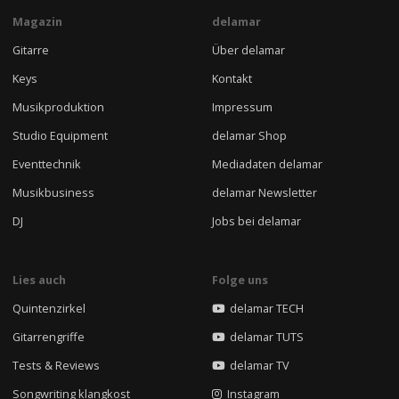
Magazin
delamar
Gitarre
Über delamar
Keys
Kontakt
Musikproduktion
Impressum
Studio Equipment
delamar Shop
Eventtechnik
Mediadaten delamar
Musikbusiness
delamar Newsletter
DJ
Jobs bei delamar
Lies auch
Folge uns
Quintenzirkel
delamar TECH
Gitarrengriffe
delamar TUTS
Tests & Reviews
delamar TV
Songwriting klangkost
Instagram