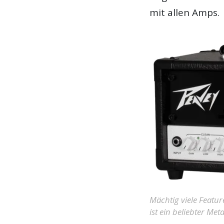
mit allen Amps.
Mächtig viele Featu
ist ein beliebter Met