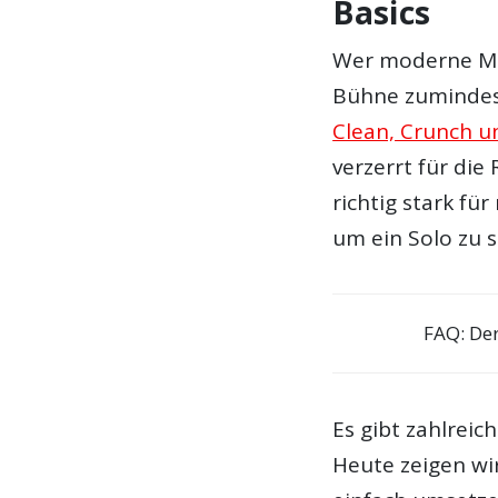
Basics
Wer moderne Mus
Bühne zumindest
Clean, Crunch u
verzerrt für di
richtig stark fü
um ein Solo zu s
FAQ: De
Es gibt zahlrei
Heute zeigen wi