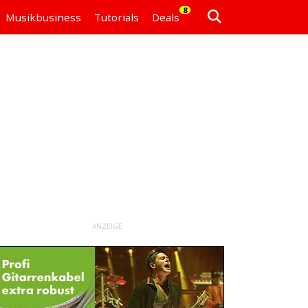
8
Musikbusiness
Tutorials
Deals
ANZEIGE