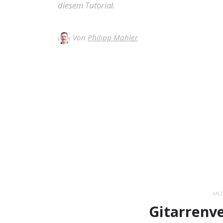
diesem Tutorial.
Von
Philipp Mahler
ANZ
Gitarrenve