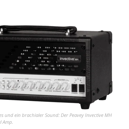
res und ein brachialer Sound: Der Peavey Invective MH
al Amp.