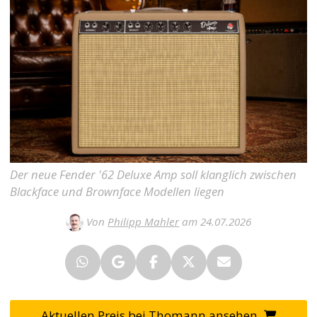
Der neue Fender '62 Deluxe Amp soll klanglich zwischen
Blackface und Brownface Modellen liegen
Von
Philipp Mahler
am 24.07.2026
Aktuellen Preis bei Thomann ansehen