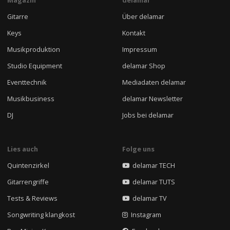
Gitarre
Über delamar
Keys
Kontakt
Musikproduktion
Impressum
Studio Equipment
delamar Shop
Eventtechnik
Mediadaten delamar
Musikbusiness
delamar Newsletter
DJ
Jobs bei delamar
Lies auch
Folge uns
Quintenzirkel
delamar TECH
Gitarrengriffe
delamar TUTS
Tests & Reviews
delamar TV
Songwriting klangkost
Instagram