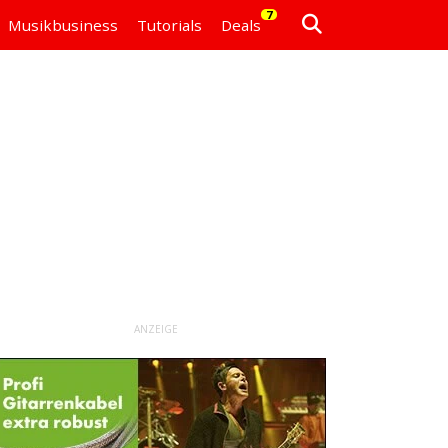
7
Musikbusiness
Tutorials
Deals
ANZEIGE