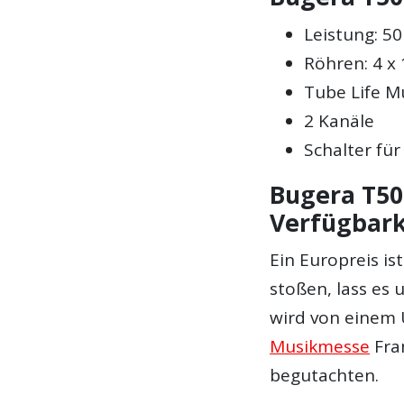
Leistung: 5
Röhren: 4 x
Tube Life Mu
2 Kanäle
Schalter fü
Bugera T50 
Verfügbark
Ein Europreis is
stoßen, lass es
wird von einem 
Musikmesse
Fra
begutachten.