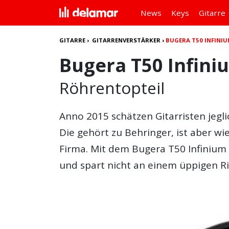
News
Keys
Gitarre
GITARRE
›
GITARRENVERSTÄRKER
›
BUGERA T50 INFINI
Bugera T50 Infini
Röhrentopteil
Anno 2015 schätzen Gitarristen jeg
Die gehört zu Behringer, ist aber wi
Firma. Mit dem
Bugera T50 Infinium
und spart nicht an einem üppigen Ri