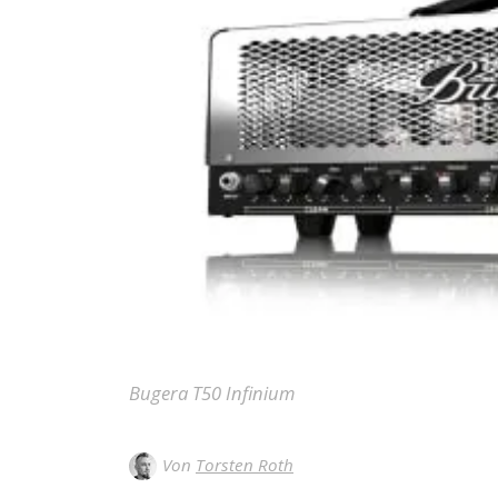
Bugera T50 Infinium
Von
Torsten Roth