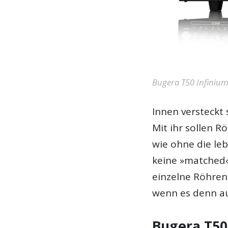
Bugera T50 Infiniu
Innen versteckt 
Mit ihr sollen R
wie ohne die le
keine »matched«
einzelne Röhren 
wenn es denn a
Bugera T50