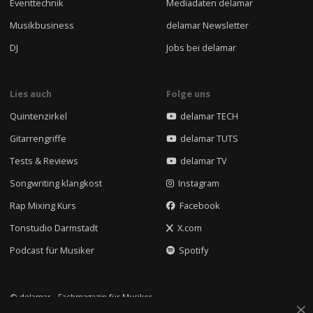
Eventtechnik
Mediadaten delamar
Musikbusiness
delamar Newsletter
DJ
Jobs bei delamar
Lies auch
Folge uns
Quintenzirkel
delamar TECH
Gitarrengriffe
delamar TUTS
Tests & Reviews
delamar TV
Songwriting klangkost
Instagram
Rap Mixing Kurs
Facebook
Tonstudio Darmstadt
X.com
Podcast für Musiker
Spotify
© delamar - Fachmagazin für Musiker