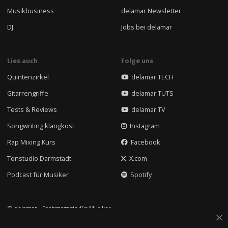
Musikbusiness
delamar Newsletter
DJ
Jobs bei delamar
Lies auch
Folge uns
Quintenzirkel
delamar TECH
Gitarrengriffe
delamar TUTS
Tests & Reviews
delamar TV
Songwriting klangkost
Instagram
Rap Mixing Kurs
Facebook
Tonstudio Darmstadt
X.com
Podcast für Musiker
Spotify
© delamar - Fachmagazin für Musiker