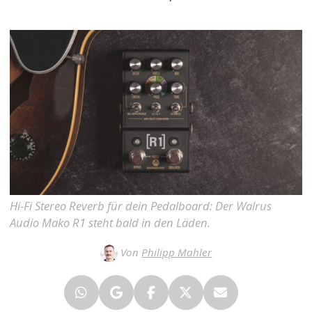
Hi-Fi Stereo Reverb für dein Pedalboard: Der Walrus
Audio Mako R1 steht bald in den Läden.
Von
Philipp Mahler