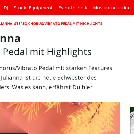
DJ
Studio
Equipment
Eventtechnik
Musikproduktion
LIANNA: STEREO CHORUS/VIBRATO PEDAL MIT HIGHLIGHTS
anna
 Pedal mit Highlights
Chorus/Vibrato Pedal mit starken Features
 Julianna ist die neue Schwester des
lers. Was es kann, erfährst Du hier.