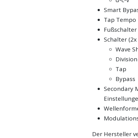
d-c-v
Smart Bypa
Tap Tempo 
Fußschalter
Schalter (2x
Wave S
Division
Tap
Bypass
Secondary
Einstellung
Wellenforme
Modulations
Der Hersteller v