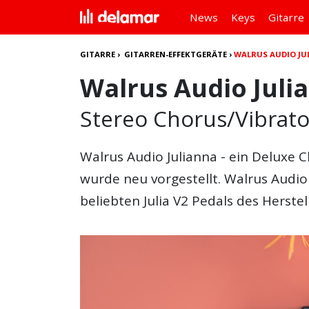
News
Keys
Gitarre
GITARRE
›
GITARREN-EFFEKTGERÄTE
›
WALRUS AUDIO JU
Walrus Audio Juli
Stereo Chorus/Vibrato
Walrus Audio Julianna - ein Deluxe 
wurde neu vorgestellt. Walrus Audio
beliebten Julia V2 Pedals des Herstel