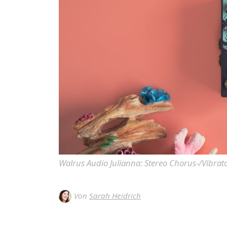
Walrus Audio Julianna: Stereo Chorus-/Vibrat
Von
Sarah Heidrich