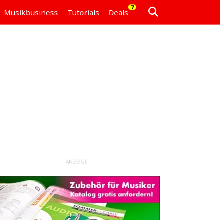
7
Musikbusiness
Tutorials
Deals
ANZEIGE