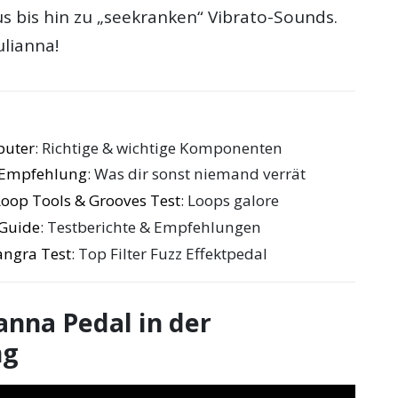
 bis hin zu „seekranken“ Vibrato-Sounds.
ulianna!
puter
: Richtige & wichtige Komponenten
e Empfehlung
: Was dir sonst niemand verrät
oop Tools & Grooves Test
: Loops galore
 Guide
: Testberichte & Empfehlungen
angra Test
: Top Filter Fuzz Effektpedal
ianna Pedal in der
ng