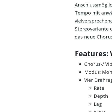
Anschlussmöglic
Tempo mit anwä
vielversprechend
Stereovariante d
das neue Chorus
Features: 
Chorus-/ Vi
Modus: Mon
Vier Drehre
Rate
Depth
Lag