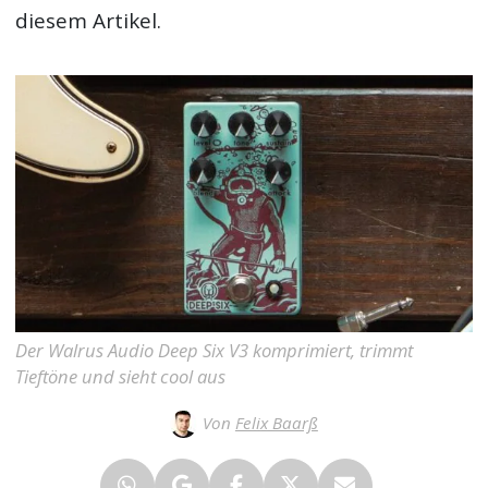
diesem Artikel.
Der Walrus Audio Deep Six V3 komprimiert, trimmt
Tieftöne und sieht cool aus
Von
Felix Baarß