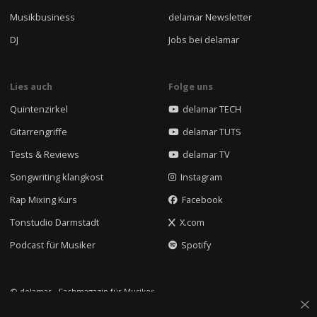
Musikbusiness
delamar Newsletter
DJ
Jobs bei delamar
Lies auch
Folge uns
Quintenzirkel
delamar TECH
Gitarrengriffe
delamar TUTS
Tests & Reviews
delamar TV
Songwriting klangkost
Instagram
Rap Mixing Kurs
Facebook
Tonstudio Darmstadt
X.com
Podcast für Musiker
Spotify
© delamar - Fachmagazin für Musiker