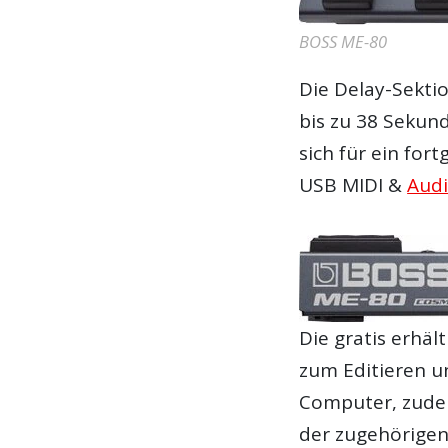
BOSS ME-80
Die Delay-Sekti
bis zu 38 Sekun
sich für ein for
USB MIDI &
Audi
Die gratis erhä
zum Editieren u
Computer, zude
der zugehörige