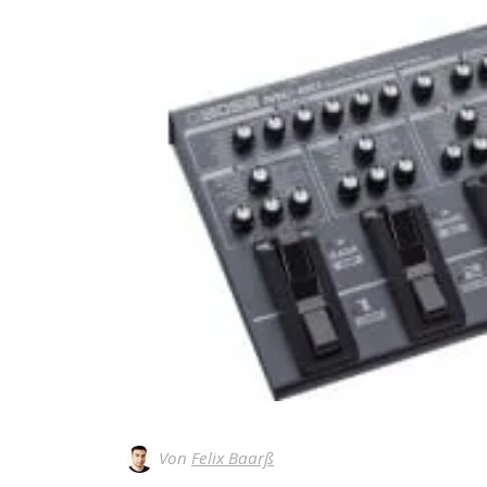
Von
Felix Baarß