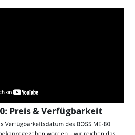
: Preis & Verfügbarkeit
as Verfügbarkeitsdatum des BOSS ME-80
 bekanntgegeben worden – wir reichen das