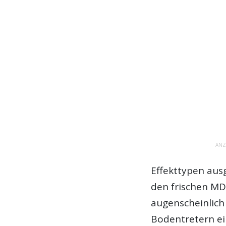
ANZ
Effekttypen ausg
den frischen MDP
augenscheinlich 
Bodentretern ein