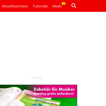
7
Musikbusiness
Tutorials
Deals
ANZEIGE