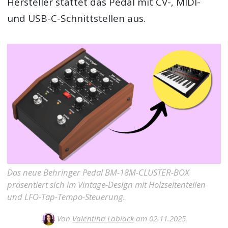
Hersteller stattet das Pedal mit CV-, MIDI-
und USB-C-Schnittstellen aus.
Das neue Behringer Pedal BM-18M-CLUSTER-BOX
präsentiert sich im Vintage-Design mit Holzseitenteilen
und LFO-Tap-Tempo-Steuerung.
Von
Valentina Lablack
am 02.11.2025