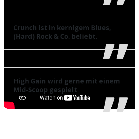
Crunch ist in kernigem Blues,
(Hard) Rock & Co. beliebt.
High Gain wird gerne mit einem
Mid-Scoop gespielt