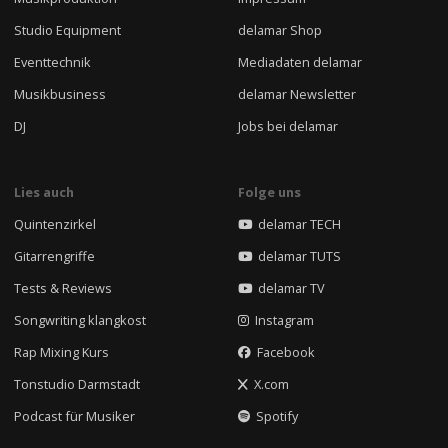
Studio Equipment
delamar Shop
Eventtechnik
Mediadaten delamar
Musikbusiness
delamar Newsletter
DJ
Jobs bei delamar
Lies auch
Folge uns
Quintenzirkel
delamar TECH
Gitarrengriffe
delamar TUTS
Tests & Reviews
delamar TV
Songwriting klangkost
Instagram
Rap Mixing Kurs
Facebook
Tonstudio Darmstadt
X.com
Podcast für Musiker
Spotify