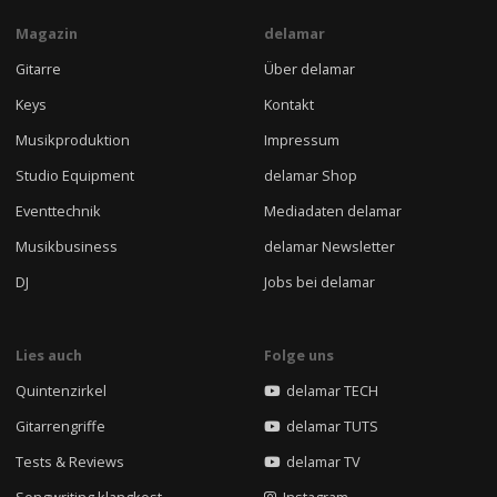
Magazin
delamar
Gitarre
Über delamar
Keys
Kontakt
Musikproduktion
Impressum
Studio Equipment
delamar Shop
Eventtechnik
Mediadaten delamar
Musikbusiness
delamar Newsletter
DJ
Jobs bei delamar
Lies auch
Folge uns
Quintenzirkel
delamar TECH
Gitarrengriffe
delamar TUTS
Tests & Reviews
delamar TV