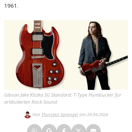
1961.
Gibson Jake Kiszka SG Standard: T-Type Humbucker für
artikulierten Rock-Sound
Von
Thorsten Sprengel
am 24.04.2026