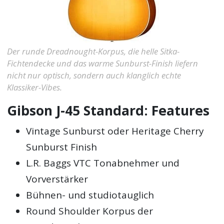
Der runde Dreadnought-Korpus, die helle Sitka-
Fichtendecke und das warme Sunburst-Finish liefern
nicht nur optisch, sondern auch klanglich echte
Klassiker-Vibes.
Gibson J-45 Standard: Features
Vintage Sunburst oder Heritage Cherry
Sunburst Finish
L.R. Baggs VTC Tonabnehmer und
Vorverstärker
Bühnen- und studiotauglich
Round Shoulder Korpus der