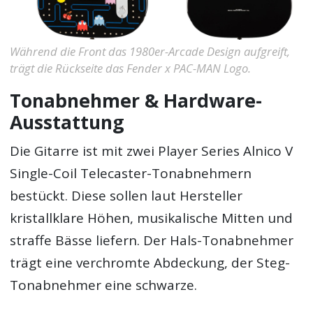
Während die Front das 1980er-Arcade Design aufgreift,
trägt die Rückseite das Fender x PAC-MAN Logo.
Tonabnehmer & Hardware-
Ausstattung
Die Gitarre ist mit zwei Player Series Alnico V
Single-Coil Telecaster-Tonabnehmern
bestückt. Diese sollen laut Hersteller
kristallklare Höhen, musikalische Mitten und
straffe Bässe liefern. Der Hals-Tonabnehmer
trägt eine verchromte Abdeckung, der Steg-
Tonabnehmer eine schwarze.