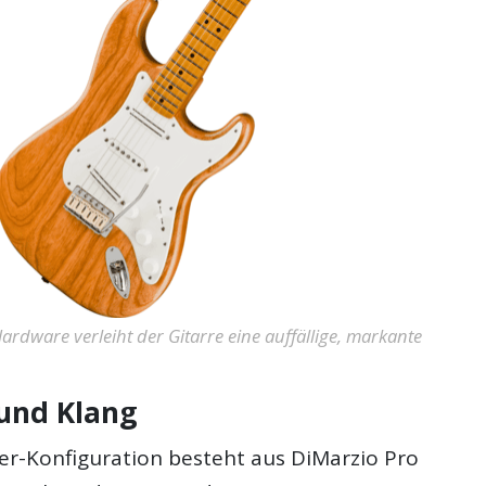
ardware verleiht der Gitarre eine auffällige, markante
 und Klang
-Konfiguration besteht aus DiMarzio Pro