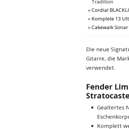
Tradition
Cordial BLACKL
Komplete 13 Ulti
Cakewalk Sonar 
Die neue Signatu
Gitarre, die Ma
verwendet.
Fender Lim
Stratocast
Gealtertes N
Eschenkorp
Komplett w