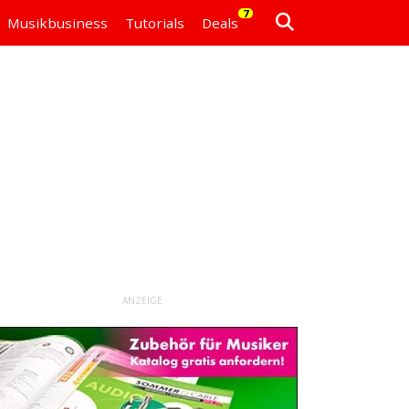
7
Musikbusiness
Tutorials
Deals
ANZEIGE