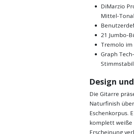
DiMarzio Pr
Mittel-Ton
Benutzerdefi
21 Jumbo-Bü
Tremolo im 
Graph Tech-
Stimmstabil
Design und
Die Gitarre präs
Naturfinish über
Eschenkorpus. E
komplett weiße 
Erscheinung verl