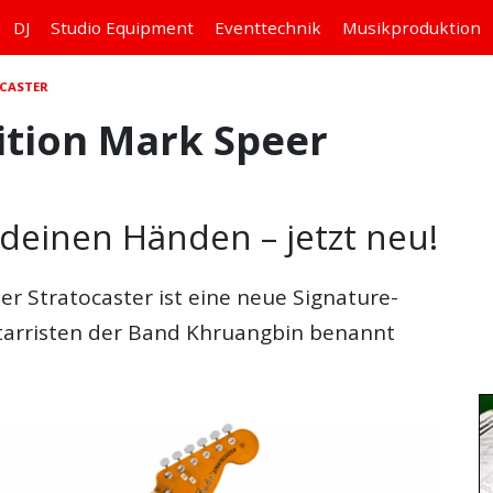
DJ
Studio
Equipment
Eventtechnik
Musikproduktion
OCASTER
ition Mark Speer
deinen Händen – jetzt neu!
er Stratocaster
ist eine neue Signature-
itarristen der Band Khruangbin benannt