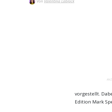
Von
Valentina Lablack
ANZ
vorgestellt. Dab
Edition Mark S