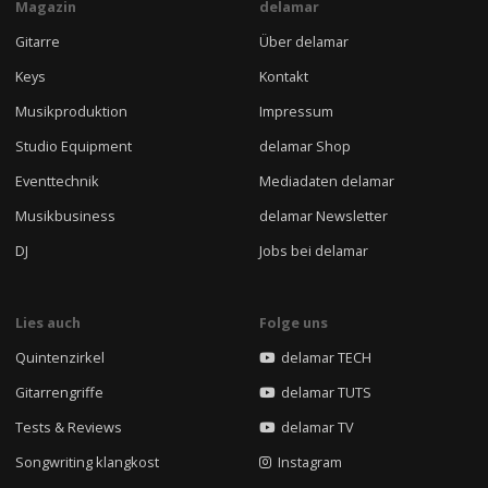
Magazin
delamar
Gitarre
Über delamar
Keys
Kontakt
Musikproduktion
Impressum
Studio Equipment
delamar Shop
Eventtechnik
Mediadaten delamar
Musikbusiness
delamar Newsletter
DJ
Jobs bei delamar
Lies auch
Folge uns
Quintenzirkel
delamar TECH
Gitarrengriffe
delamar TUTS
Tests & Reviews
delamar TV
Songwriting klangkost
Instagram