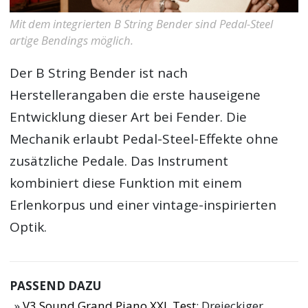
Mit dem integrierten B String Bender sind Pedal-Steel
artige Bendings möglich.
Der B String Bender ist nach
Herstellerangaben die erste hauseigene
Entwicklung dieser Art bei Fender. Die
Mechanik erlaubt Pedal-Steel-Effekte ohne
zusätzliche Pedale. Das Instrument
kombiniert diese Funktion mit einem
Erlenkorpus und einer vintage-inspirierten
Optik.
PASSEND DAZU
V3 Sound Grand Piano XXL Test
: Dreieckiger