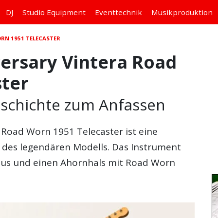
DJ
Studio
Equipment
Eventtechnik
Musikproduktion
RN 1951 TELECASTER
ersary Vintera Road
ster
eschichte zum Anfassen
a Road Worn 1951 Telecaster
ist eine
um des legendären Modells. Das Instrument
us und einen Ahornhals mit Road Worn