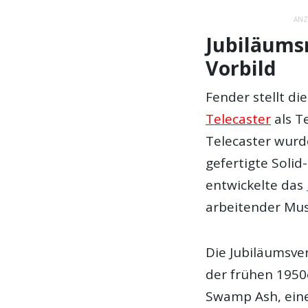
ANZ
Jubiläums
Vorbild
Fender stellt d
Telecaster
als Te
Telecaster wurd
gefertigte Solid
entwickelte das
arbeitender Mus
Die Jubiläumsver
der frühen 1950
Swamp Ash, ein