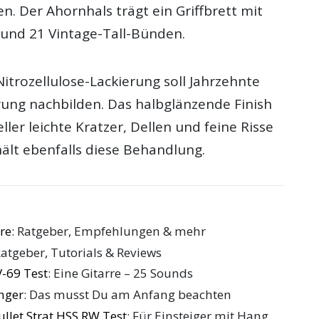
en. Der Ahornhals trägt ein Griffbrett mit
 und 21 Vintage-Tall-Bünden.
itrozellulose-Lackierung soll Jahrzehnte
erung nachbilden. Das halbglänzende Finish
ller leichte Kratzer, Dellen und feine Risse
hält ebenfalls diese Behandlung.
re
: Ratgeber, Empfehlungen & mehr
Ratgeber, Tutorials & Reviews
V-69 Test
: Eine Gitarre – 25 Sounds
änger
: Das musst Du am Anfang beachten
llet Strat HSS RW Test
: Für Einsteiger mit Hang