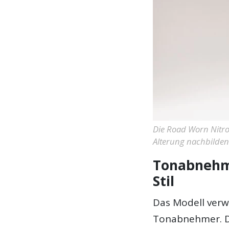
Die Road Worn Nitroz
Alterung nachbilden
Tonabnehm
Stil
Das Modell verw
Tonabnehmer. Di