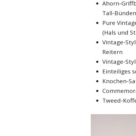
Ahorn-Griffb
Tall-Bünde
Pure Vintag
(Hals und St
Vintage-Sty
Reitern
Vintage-Sty
Einteiliges 
Knochen-Sat
Commemorati
Tweed-Koffe