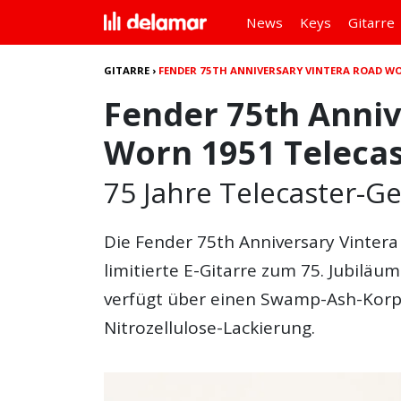
News
Keys
Gitarre
GITARRE
›
FENDER 75TH ANNIVERSARY VINTERA ROAD WO
Fender 75th Anniv
Worn 1951 Teleca
75 Jahre Telecaster-G
Die
Fender 75th Anniversary Vinter
limitierte E-Gitarre zum 75. Jubilä
verfügt über einen Swamp-Ash-Korp
Nitrozellulose-Lackierung.