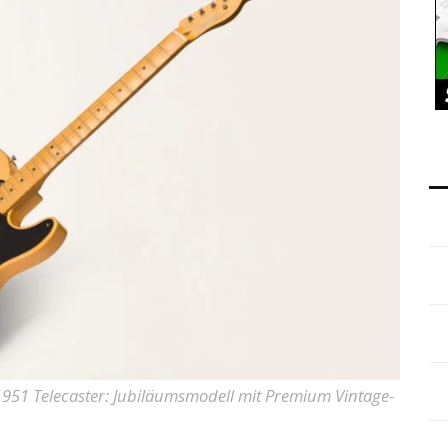
951 Telecaster: Jubiläumsmodell mit Premium Vintage-