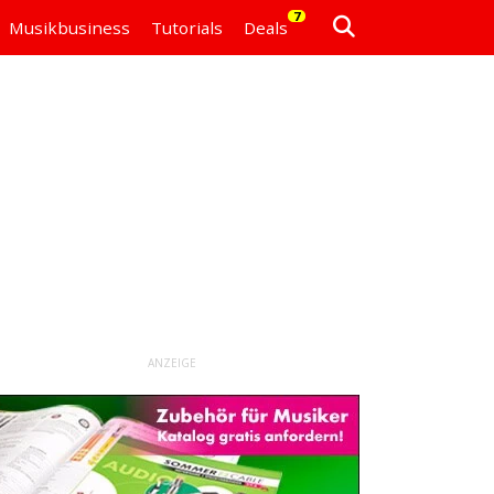
7
Musikbusiness
Tutorials
Deals
ANZEIGE