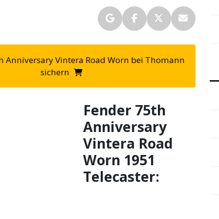
5th Anniversary Vintera Road Worn bei Thomann
sichern
Fender 75th
Anniversary
Vintera Road
Worn 1951
Telecaster: