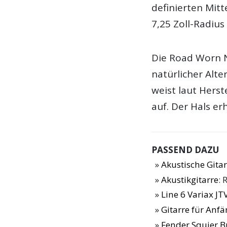
definierten Mitt
7,25 Zoll-Radius
Die Road Worn N
natürlicher Alt
weist laut Herste
auf. Der Hals er
PASSEND DAZU
Akustische Gitar
Akustikgitarre
: 
Line 6 Variax JT
Gitarre für Anf
Fender Squier Bu